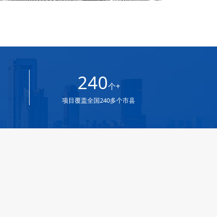
240
个+
项目覆盖全国240多个市县